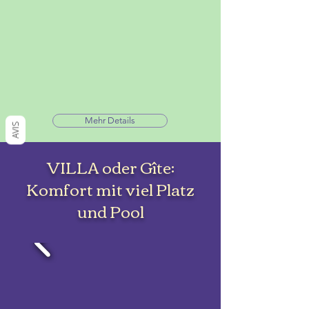
Mehr Details
AVIS
VILLA oder Gîte:
Komfort mit viel Platz
und Pool