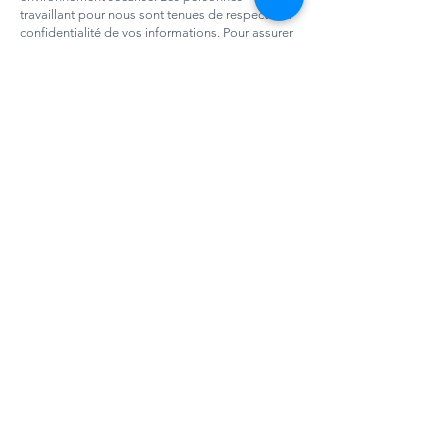
travaillant pour nous sont tenues de respecter la
confidentialité de vos informations. Pour assurer
la sécurité de vos renseignements personnels,
nous avons recours aux mesures suivantes :
Logiciel de surveillance du réseau
Sauvegarde informatique & Backup
Pare-feu (Firewalls), Antispams et Antivirus
Nous nous engageons à maintenir un haut degré
de confidentialité en intégrant les dernières
innovations technologiques permettant d'assurer
la confidentialité de vos transactions. Toutefois,
comme aucun mécanisme n'offre une sécurité
maximale, une part de risque est toujours
présente lorsque l'on utilise Internet pour
transmettre des renseignements personnels.
Législation :
Nous nous engageons à respecter les
dispositions législatives énoncées dans la loi
française.