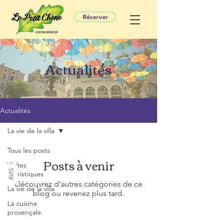
Réserver
Actualités
Actualités
La vie de la villa
Tous les posts
Posts à venir
Visites
AVIS
touristiques
Découvrez d'autres catégories de ce
La vie de la villa
blog ou revenez plus tard.
La cuisine
provençale