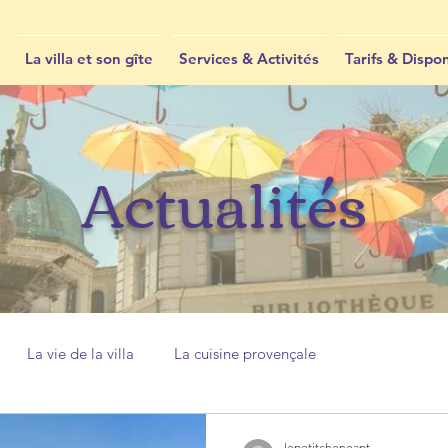
La villa et son gîte
Services & Activités
Tarifs & Dispon
Actualités
La vie de la villa
La cuisine provençale
lepetitcheneapt