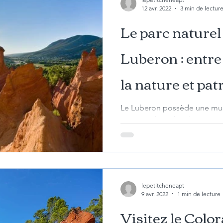
12 avr. 2022
3 min de lectur
Le parc naturel
Luberon : entre
la nature et pa
Le Luberon possède une mult
réserves d’une biodiversité 
de végétaux...
lepetitcheneapt
9 avr. 2022
1 min de lecture
Visitez le Color