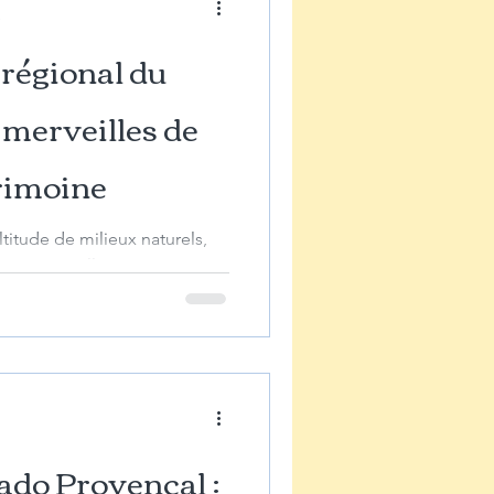
e
 régional du
 merveilles de
trimoine
itude de milieux naturels,
exceptionnelle : 1 800 espèces
ado Provençal :